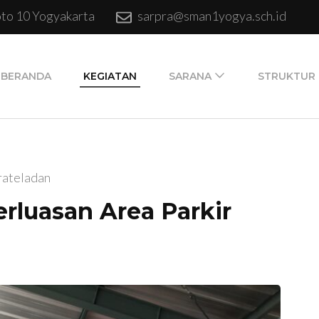
oto 10 Yogyakarta
sarpra@sman1yogya.sch.id
BERANDA
KEGIATAN
SARANA
STRUKTUR
rateladan
luasan Area Parkir