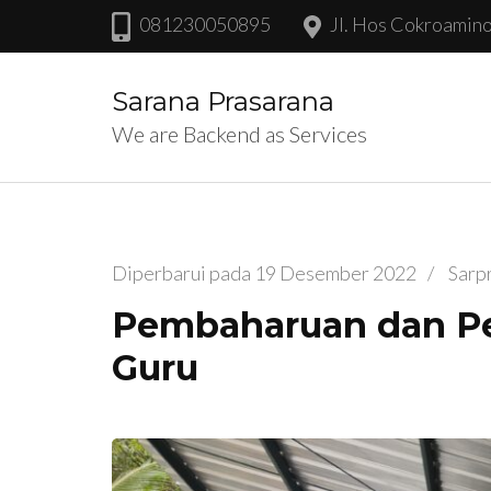
Lompat
081230050895
Jl. Hos Cokroamin
ke
konten
Sarana Prasarana
(Tekan
We are Backend as Services
Enter)
Diperbarui pada
19 Desember 2022
/
Sarp
Pembaharuan dan Per
Guru