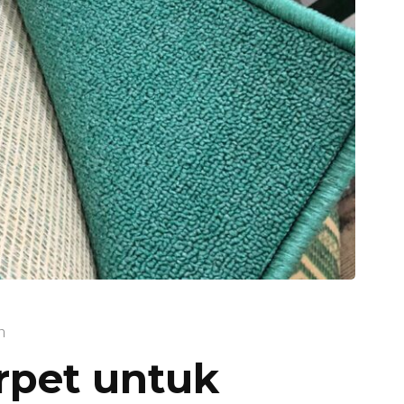
n
rpet untuk