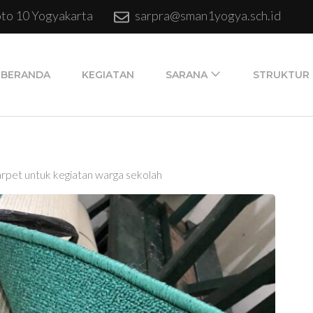
oto 10 Yogyakarta
sarpra@sman1yogya.sch.id
BERANDA
KEGIATAN
SARANA
STRUKTUR
rpet untuk kegiatan warga sekolah