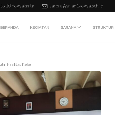
oto 10 Yogyakarta
sarpra@sman1yogya.sch.id
BERANDA
KEGIATAN
SARANA
STRUKTUR
tin Fasilitas Kelas