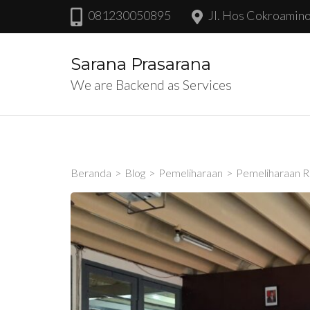
Lompat
081230050895
Jl. Hos Cokroamin
ke
konten
Sarana Prasarana
(Tekan
We are Backend as Services
Enter)
Beranda
>
Blog
>
Pemeliharaan
>
Pemeliharaan Ru